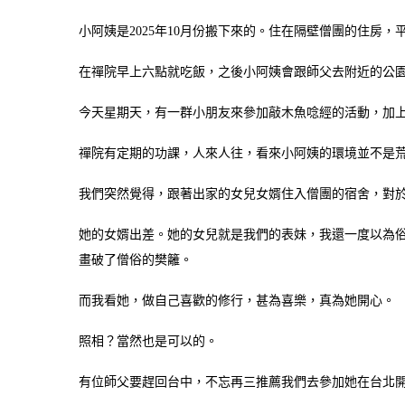
小阿姨是2025年10月份搬下來的。住在隔壁僧團的住房，
在禪院早上六點就吃飯，之後小阿姨會跟師父去附近的公
今天星期天，有一群小朋友來參加敲木魚唸經的活動，加
禪院有定期的功課，人來人往，看來小阿姨的環境並不是
我們突然覺得，跟著出家的女兒女婿住入僧團的宿舍，對
她的女婿出差。她的女兒就是我們的表妹，我還一度以為
畫破了僧俗的樊籬。
而我看她，做自己喜歡的修行，甚為喜樂，真為她開心。
照相？當然也是可以的。
有位師父要趕回台中，不忘再三推薦我們去參加她在台北開