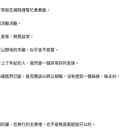
平常就在禪院𥚃幫忙煮煮飯。
園活動活動。
上家長，熱鬧益常。
荒山野地的寺廟，似乎並不寂寞。
於上了年紀的人，竟然是一個非常好的安排。
俗緣既然已斷，是否應該以師父相稱。沒有想到一聲姊姊、姊夫的，
的課。在修行的志業𥚃，也不是皓首窮經就可以的。