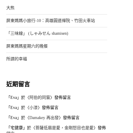
大熊
屏東媽媽小旅行-10：高雄圓道禪院、竹田火車站
「三味線」 (しゃみせん shamisen)
屏東媽媽星期六的晚餐
所謂的幸褔
近期留言
「
Eva
」於〈
阿伯的同窗
〉發佈留言
「
Eva
」於〈
小漆
〉發佈留言
「
Eva
」於〈
Damakey 再出發
〉發佈留言
「
宅健康
」於〈
菩薩低眉是愛，金剛怒目也是愛
〉發佈