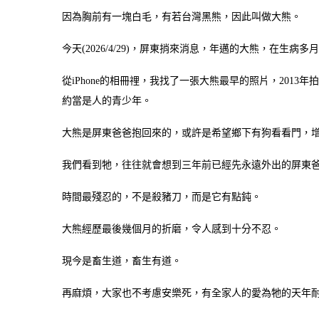
因為胸前有一塊白毛，有若台灣黑熊，因此叫做大熊。
今天(2026/4/29)，屏東捎來消息，年邁的大熊，在生病
從iPhone的相冊𥚃，我找了一張大熊最早的照片，2013
約當是人的青少年。
大熊是屏東爸爸抱回來的，或許是希望鄉下有狗看看門，增
我們看到牠，往往就會想到三年前已經先永遠外出的屏東
時間最殘忍的，不是殺豬刀，而是它有點鈍。
大熊經歷最後幾個月的折磨，令人感到十分不忍。
現今是畜生道，畜生有道。
再麻煩，大家也不考慮安樂死，有全家人的愛為牠的天年