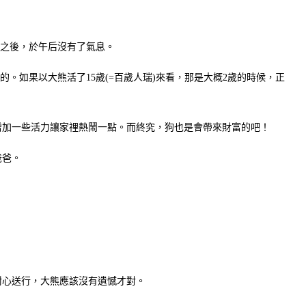
多月之後，於午后沒有了氣息。
年拍的。如果以大熊活了15歲(=百歲人瑞)來看，那是大概2歲的時候，正
加一些活力讓家𥚃熱鬧一點。而終究，狗也是會帶來財富的吧！
爸爸。
耐心送行，大熊應該沒有遺憾才對。