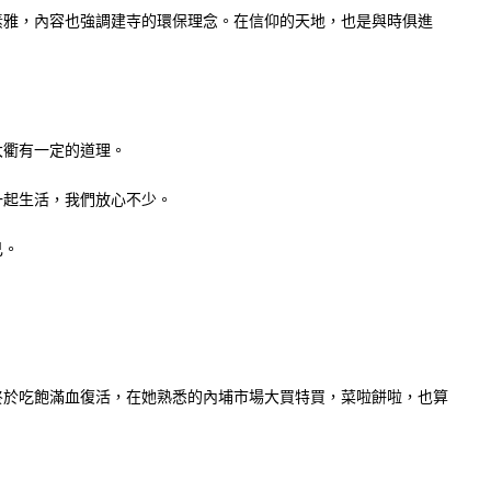
素雅，內容也強調建寺的環保理念。在信仰的天地，也是與時俱進
大衢有一定的道理。
一起生活，我們放心不少。
己。
終於吃飽滿血復活，在她熟悉的內埔市場大買特買，菜啦餅啦，也算