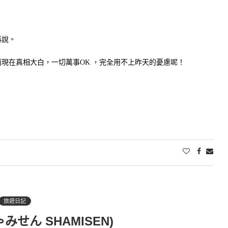
再說。
現在真相大白，一切萬事OK ，完全用不上昨天的憂慮呢！
！
旅遊日記
みせん SHAMISEN)