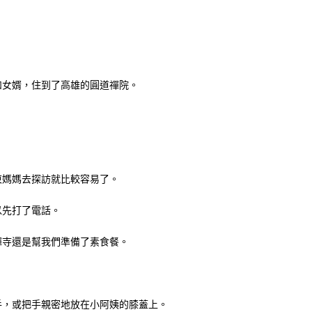
和女婿，住到了高雄的圓道禪院。
東媽媽去探訪就比較容易了。
以先打了電話。
禪寺還是幫我們準備了素食餐。
手，或把手親密地放在小阿姨的膝蓋上。