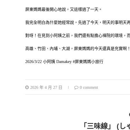
屏東媽媽最後開心地說，又這樣過了一天。
我完全明白為什麼她經常說，先過了今天，明天的事明天
對呀！在見到小阿姨之前，我們還有點擔心禪院的環境，而
高雄、竹田、內埔、大湖，屏東媽媽的今天還真是充實啊
2026/3/22 小阿姨 Damakey #屏東媽媽小旅行
2026 年 4 月 27 日
0 comment
「三味線」 (しゃ