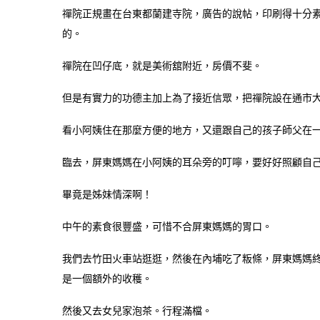
禪院正規畫在台東都蘭建寺院，廣告的說帖，印刷得十分
的。
禪院在凹仔底，就是美術舘附近，房價不斐。
但是有實力的功德主加上為了接近信眾，把禪院設在通市
看小阿姨住在那麼方便的地方，又還跟自己的孩子師父在
臨去，屏東媽媽在小阿姨的耳朵旁的叮嚀，要好好照顧自
畢竟是姊妹情深啊！
中午的素食很豐盛，可惜不合屏東媽媽的胃口。
我們去竹田火車站逛逛，然後在內埔吃了粄條，屏東媽媽
是一個額外的收穫。
然後又去女兒家泡茶。行程滿檔。