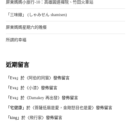
屏東媽媽小旅行-10：高雄圓道禪院、竹田火車站
「三味線」 (しゃみせん shamisen)
屏東媽媽星期六的晚餐
所謂的幸褔
近期留言
「
Eva
」於〈
阿伯的同窗
〉發佈留言
「
Eva
」於〈
小漆
〉發佈留言
「
Eva
」於〈
Damakey 再出發
〉發佈留言
「
宅健康
」於〈
菩薩低眉是愛，金剛怒目也是愛
〉發佈留言
「
king
」於〈
飛行家
〉發佈留言