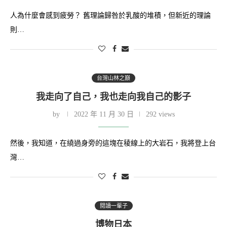
人為什麼會感到疲勞？ 舊理論歸咎於乳酸的堆積，但新近的理論
則…
台灣山林之巔
我走向了自己，我也走向我自己的影子
by
2022 年 11 月 30 日
292 views
然後，我知道，在繞過身旁的這塊在稜線上的大岩石，我將登上台
灣…
閱讀一輩子
博物日本