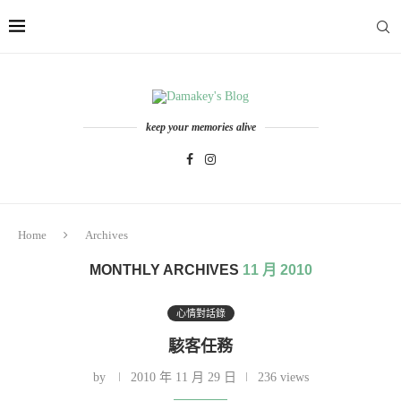
keep your memories alive
Home
Archives
MONTHLY ARCHIVES
11 月 2010
心情對話錄
駭客任務
by
2010 年 11 月 29 日
236 views