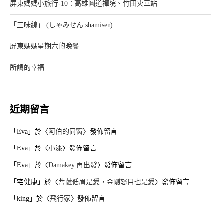
屏東媽媽小旅行-10：高雄圓道禪院、竹田火車站
「三味線」 (しゃみせん shamisen)
屏東媽媽星期六的晚餐
所謂的幸褔
近期留言
「
Eva
」於〈
阿伯的同窗
〉發佈留言
「
Eva
」於〈
小漆
〉發佈留言
「
Eva
」於〈
Damakey 再出發
〉發佈留言
「
宅健康
」於〈
菩薩低眉是愛，金剛怒目也是愛
〉發佈留言
「
king
」於〈
飛行家
〉發佈留言