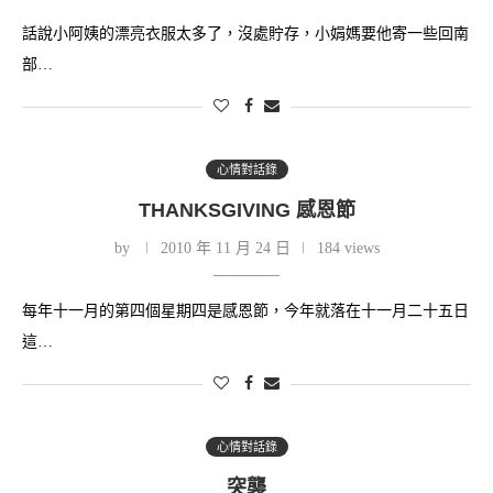
話說小阿姨的漂亮衣服太多了，沒處貯存，小娟媽要他寄一些回南
部…
心情對話錄
THANKSGIVING 感恩節
by
2010 年 11 月 24 日
184 views
每年十一月的第四個星期四是感恩節，今年就落在十一月二十五日
這…
心情對話錄
突襲