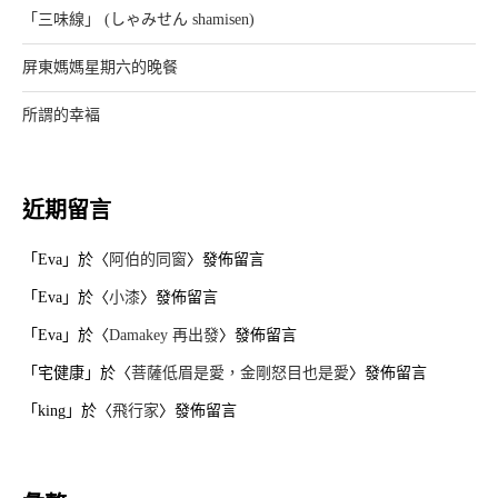
「三味線」 (しゃみせん shamisen)
屏東媽媽星期六的晚餐
所謂的幸褔
近期留言
「
Eva
」於〈
阿伯的同窗
〉發佈留言
「
Eva
」於〈
小漆
〉發佈留言
「
Eva
」於〈
Damakey 再出發
〉發佈留言
「
宅健康
」於〈
菩薩低眉是愛，金剛怒目也是愛
〉發佈留言
「
king
」於〈
飛行家
〉發佈留言