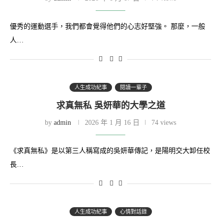
優秀的運動選手，我們都會覺得他們的心志好堅強。 那麼，一般
人…
人生成功紀事
閱讀一輩子
求真無私 吳妍華的大學之道
by
admin
2026 年 1 月 16 日
74 views
《求真無私》是以第三人稱寫成的吳妍華傳記，是陽明交大卸任校
長…
人生成功紀事
心情對話錄