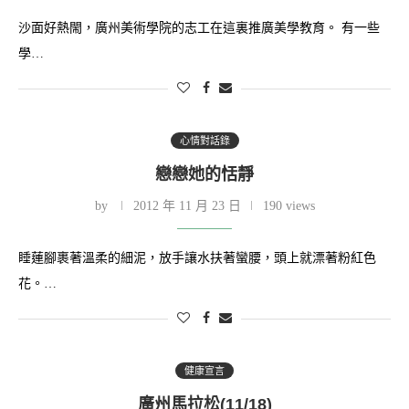
沙面好熱閙，廣州美術學院的志工在這裏推廣美學教育。 有一些
學…
心情對話錄
戀戀她的恬靜
by
2012 年 11 月 23 日
190 views
睡蓮腳裹著溫柔的細泥，放手讓水扶著蠻腰，頭上就漂著粉紅色
花。…
健康宣言
廣州馬拉松(11/18)