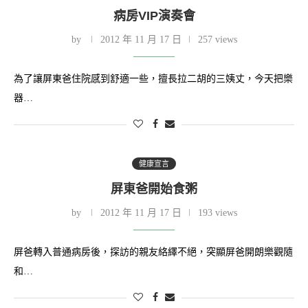
病房VIP演奏會
by
2012 年 11 月 17 日
257 views
為了讓屏東爸住院感到舒適一些，擅長拉二胡的三姨丈，今天把樂
器…
健康宣言
屏東爸開始食粥
by
2012 年 11 月 17 日
193 views
屏爸轉入普通病房後，探訪的親友絡繹不絕，突顯屏爸開朗樂觀隨
和…