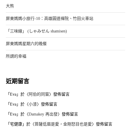
大熊
屏東媽媽小旅行-10：高雄圓道禪院、竹田火車站
「三味線」 (しゃみせん shamisen)
屏東媽媽星期六的晚餐
所謂的幸褔
近期留言
「
Eva
」於〈
阿伯的同窗
〉發佈留言
「
Eva
」於〈
小漆
〉發佈留言
「
Eva
」於〈
Damakey 再出發
〉發佈留言
「
宅健康
」於〈
菩薩低眉是愛，金剛怒目也是愛
〉發佈留言