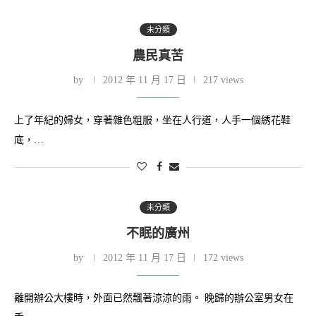
未分類
農民真苦
by
2012 年 11 月 17 日
217 views
上了年紀的婦女，穿著雜色粗服，坐在人行道，人手一個綉花鞋
底，…
未分類
不眠的廣州
by
2012 年 11 月 17 日
172 views
離開辦公大樓時，外面已然飄著涼涼的雨。 晚歸的辦公室男女在