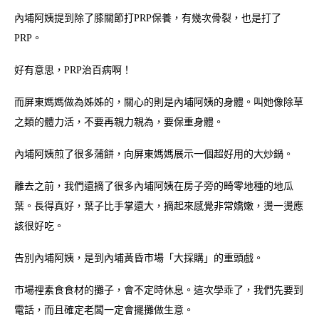
內埔阿姨提到除了膝關節打PRP保養，有幾次骨裂，也是打了
PRP。
好有意思，PRP治百病啊！
而屏東媽媽做為姊姊的，關心的則是內埔阿姨的身體。叫她像除草
之類的體力活，不要再親力親為，要保重身體。
內埔阿姨煎了很多蒲餅，向屏東媽媽展示一個超好用的大炒鍋。
離去之前，我們還摘了很多內埔阿姨在房子旁的畸零地種的地瓜
葉。長得真好，葉子比手掌還大，摘起來感覺非常嬌嫩，燙一燙應
該很好吃。
告別內埔阿姨，是到內埔黃昏市場「大採購」的重頭戲。
市場𥚃素食食材的攤子，會不定時休息。這次學乖了，我們先要到
電話，而且確定老闆一定會擺攤做生意。