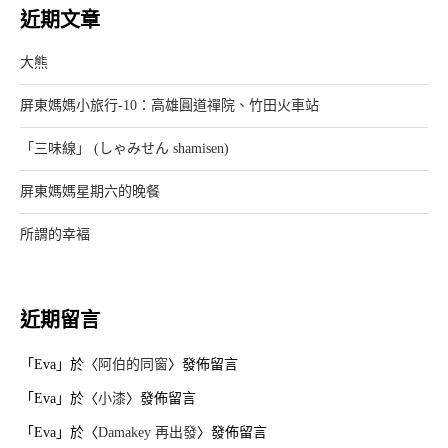
近期文章
大熊
屏東媽媽小旅行-10：高雄圓道禪院、竹田火車站
「三味線」 (しゃみせん shamisen)
屏東媽媽星期六的晚餐
所謂的幸褔
近期留言
「
Eva
」於〈
阿伯的同窗
〉發佈留言
「
Eva
」於〈
小漆
〉發佈留言
「
Eva
」於〈
Damakey 再出發
〉發佈留言