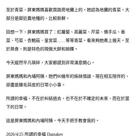
至於青菜，屏東媽媽喜歡買路旁地攤上的。她認為地攤的青菜，大
部分是鄰近農地種的，比較新鮮。
回想一下，屏東媽媽買了：紅蘿蔔、高麗菜、芹菜、佛手瓜、香
菜、芍菜、杏鮑菇、皇宮菜……等等青菜。看來夠她煮上幾天。至
於熟食，則是特色的現做大餅和碗粿。
今天縱然平凡瑣碎，大家都感到非常滿意開心。
屏東媽媽和內埔阿姨，她們80幾年的姊妹情誼，現在相互陪伴的，
卻盡是雞毛蒜皮的日常小小事。
所謂的幸褔，不在於糾結過去，也不在於不確定的未來，而在於當
下的日常。
這是屏東媽媽和內埔阿姨，今天手把手教會我的。
2026/4/25 所謂的幸褔 Damakey