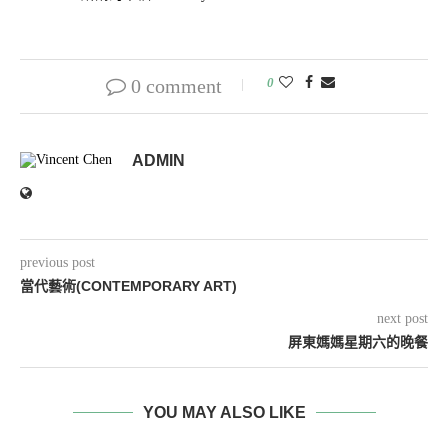
0 comment
0
ADMIN
previous post
當代藝術(CONTEMPORARY ART)
next post
屏東媽媽星期六的晚餐
YOU MAY ALSO LIKE