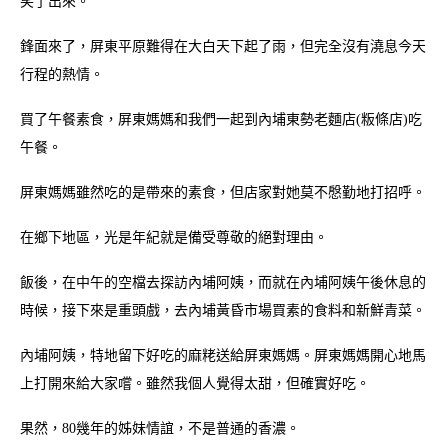
笑了出來。
鋒面來了，屏東平原難得在大白天下起了雨，但完全沒有澆息今天
行程的熱情。
買了午餐素食，屏東媽媽和我們一起到內埔東勢老麵店(粄條店)吃
午餐。
屏東媽媽雖然吃的是帶來的素食，但店家對她莫不慇勤地打招呼。
在鄉下地區，光是年紀就是備受尊敬的絕對理由。
飯後，在中午的空檔去探訪內埔阿姨，而就在內埔阿姨午後休息的
時候，接下來是重頭戲，去內埔黃昏市場買素的食料和新鮮青菜。
內埔阿姨，特地留下好吃的麻粩送給屏東媽媽。屏東媽媽開心地馬
上打開來給大家嚐。雖然我個人覺得太甜，但確實好吃。
果然，80幾年的姊妹情誼，不是普通的香濃。