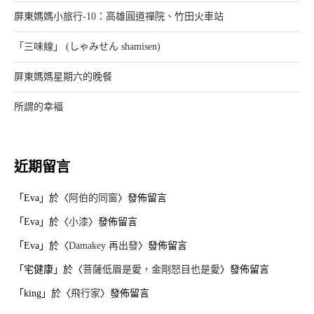
屏東媽媽小旅行-10：高雄圓道禪院、竹田火車站
「三味線」 (しゃみせん shamisen)
屏東媽媽星期六的晚餐
所謂的幸褔
近期留言
「
Eva
」於〈
阿伯的同窗
〉發佈留言
「
Eva
」於〈
小漆
〉發佈留言
「
Eva
」於〈
Damakey 再出發
〉發佈留言
「
宅健康
」於〈
菩薩低眉是愛，金剛怒目也是愛
〉發佈留言
「
king
」於〈
飛行家
〉發佈留言