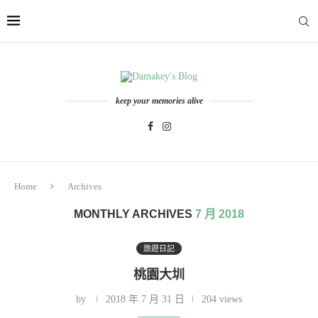
keep your memories alive
Home
Archives
MONTHLY ARCHIVES
7 月 2018
旅遊日記
桃園大圳
by
2018 年 7 月 31 日
204 views