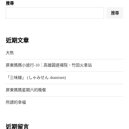
搜尋
搜尋
近期文章
大熊
屏東媽媽小旅行-10：高雄圓道禪院、竹田火車站
「三味線」 (しゃみせん shamisen)
屏東媽媽星期六的晚餐
所謂的幸褔
近期留言