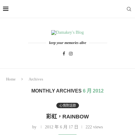
keep your memories alive
Home
Archives
MONTHLY ARCHIVES
6 月 2012
心情對話錄
彩虹，RAINBOW
by
2012 年 6 月 17 日
222 views