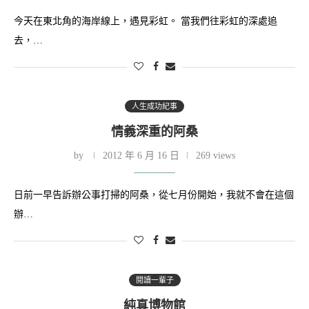
今天在東北角的海岸線上，遇見彩虹。 當我們往彩虹的深處追
去，…
人生成功紀事
情義深重的阿桑
by
2012 年 6 月 16 日
269 views
日前一早告訴辦公事打掃的阿桑，從七月份開始，我就不會在這個
辦…
閱讀一輩子
純真博物館