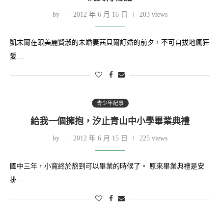
by
2012 年 6 月 16 日
203 views
凱末爾在跟美麗賢淑的未婚妻茜貝爾訂婚的前夕，不可自拔地瘋狂
愛…
青少年紀事
給我一個擁抱，汐止青山中小學畢業典禮
by
2012 年 6 月 15 日
225 views
國中三年，小寬終於熬到可以畢業的時候了。 原來畢業典禮是安
排…