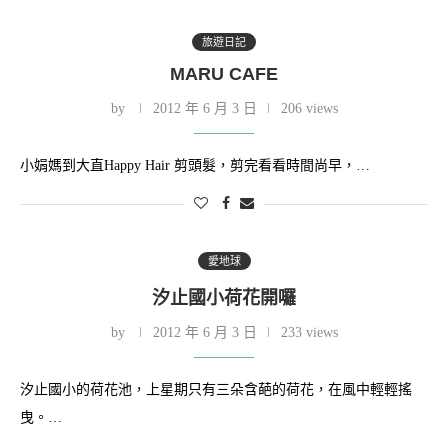
旅遊日記
MARU CAFE
by
2012 年 6 月 3 日
206 views
小娟媽到大直Happy Hair 剪頭髮，剪完看看時間尚早，…
愛地球
汐止國小荷花開囉
by
2012 年 6 月 3 日
233 views
汐止國小的荷花池，上星期只有三朵含葩的荷花，在風中輕輕搖
曳。…