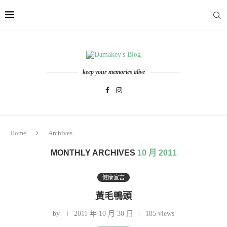
keep your memories alive
Home
Archives
MONTHLY ARCHIVES
10 月 2011
健康宣言
黃毛鴨頭
by
2011 年 10 月 30 日
185 views