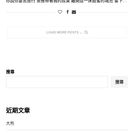
你說你要去旅行 答應帶著我的寂寞 離開這一床甜蜜的城池 留下…
LOAD MORE POSTS
搜尋
搜尋
近期文章
大熊