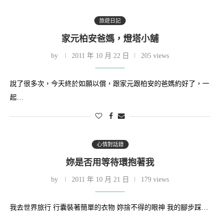
旅遊日記
家元柏安爸媽，燈塔小舖
by
2011 年 10 月 22 日
205 views
說了很多次，今天終於如願以償，跟家元跟柏安的爸媽約好了，一
起…
心情對話錄
妳是否用等待環抱著我
by
2011 年 10 月 21 日
179 views
我去世界旅行 行囊裝著簡單的衣物 妳捨不得的眼神 我的腳步踩…