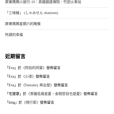
屏東媽媽小旅行-10：高雄圓道禪院、竹田火車站
「三味線」 (しゃみせん shamisen)
屏東媽媽星期六的晚餐
所謂的幸褔
近期留言
「
Eva
」於〈
阿伯的同窗
〉發佈留言
「
Eva
」於〈
小漆
〉發佈留言
「
Eva
」於〈
Damakey 再出發
〉發佈留言
「
宅健康
」於〈
菩薩低眉是愛，金剛怒目也是愛
〉發佈留言
「
king
」於〈
飛行家
〉發佈留言