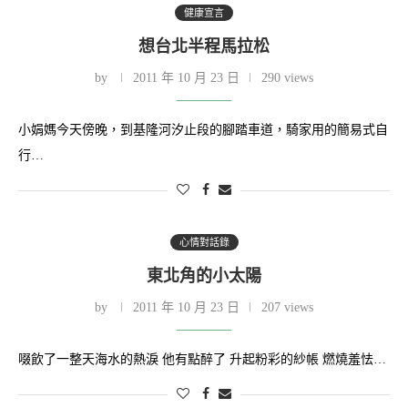
健康宣言
想台北半程馬拉松
by
2011 年 10 月 23 日
290 views
小娟媽今天傍晚，到基隆河汐止段的腳踏車道，騎家用的簡易式自
行…
心情對話錄
東北角的小太陽
by
2011 年 10 月 23 日
207 views
啜飲了一整天海水的熱淚 他有點醉了 升起粉彩的紗帳 燃燒羞怯…