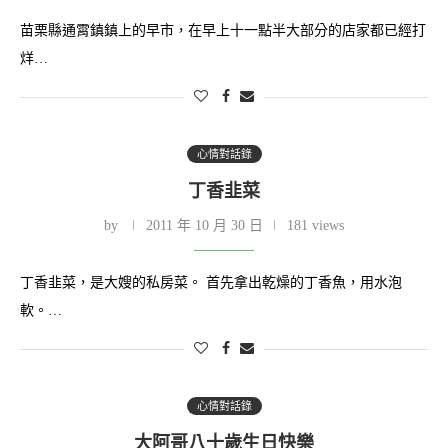
苗栗縣通霄鎮鎮上的早市，在早上十一點半大部分的店家都已經打
烊…
心情對話錄
丁香韭菜
by
2011 年 10 月 30 日
181 views
丁香韭菜，是大嫂的私房菜。 首先拿出乾燥的丁香魚，用水泡
軟。…
心情對話錄
大阿哥八十歲生日快樂