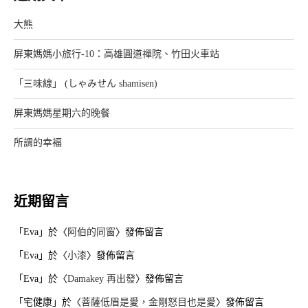
大熊
屏東媽媽小旅行-10：高雄圓道禪院、竹田火車站
「三味線」 (しゃみせん shamisen)
屏東媽媽星期六的晚餐
所謂的幸褔
近期留言
「
Eva
」於〈
阿伯的同窗
〉發佈留言
「
Eva
」於〈
小漆
〉發佈留言
「
Eva
」於〈
Damakey 再出發
〉發佈留言
「
宅健康
」於〈
菩薩低眉是愛，金剛怒目也是愛
〉發佈留言